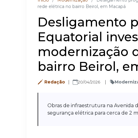
Inicio
/
Modernização
/
Desligamento prog
rede elétrica no bairro Beirol, em Macapá
Desligamento 
Equatorial inve
modernização da
bairro Beirol, 
Redação
Moderniz
20/04/2026
Obras de infraestrutura na Avenida d
segurança elétrica para cerca de 2 mil