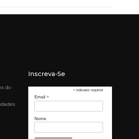
Inscreva-Se
os do
*
indicates required
*
Email
nidades
Nome