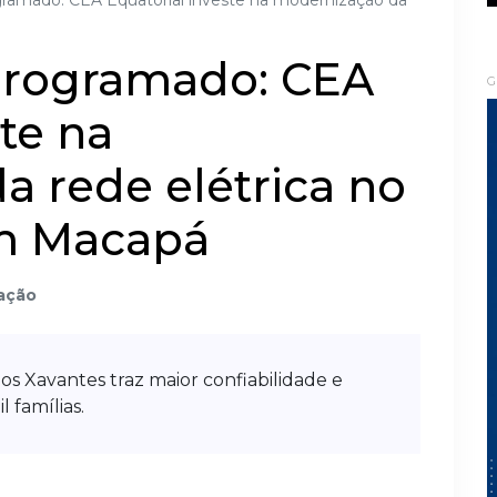
ramado: CEA Equatorial investe na modernização da
programado: CEA
G
ste na
 rede elétrica no
em Macapá
ação
os Xavantes traz maior confiabilidade e
 famílias.