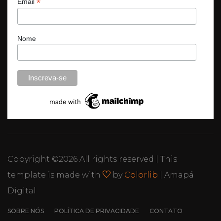
*
Email
Nome
Copyright ©
2026 All rights reserved | This
template is made with
by
Colorlib
| Amapá
Digital
SOBRE NÓS
POLÍTICA DE PRIVACIDADE
CONTATO