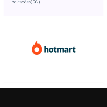
indicações
( 38 )