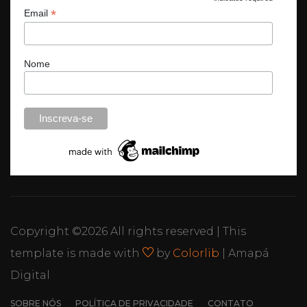
*
Email
Nome
Copyright ©
2026 All rights reserved | This
template is made with
by
Colorlib
| Amapá
Digital
SOBRE NÓS
POLÍTICA DE PRIVACIDADE
CONTATO