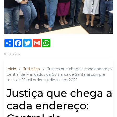
Share
Facebook
Twitter
Gmail
WhatsApp
Publicidade
Inicio
/
Judiciário
/
Justiça que chega a cada endereço:
Central de Mandados da Comarca de Santana cumpre
mais de 15 mil ordens judiciais em 2025
Justiça que chega a
cada endereço: