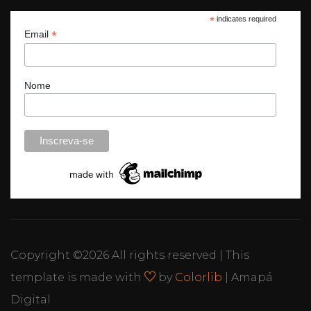
*
indicates required
*
Email
Nome
Copyright ©
2026 All rights reserved | This
template is made with
by
Colorlib
| Amapá
Digital