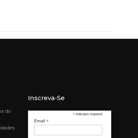
Inscreva-Se
os do
*
indicates required
*
Email
nidades