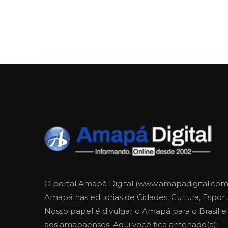
O portal Amapá Digital (www.amapadigital.com
Amapá nas editorias de Cidades, Cultura, Esporte
Nosso papel é divulgar o Amapá para o Brasil 
aos amapaenses. Aqui você fica antenado(a)!