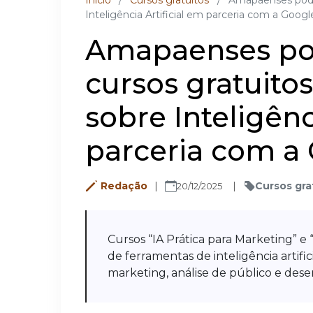
Inicio
/
Cursos gratuitos
/
Amapaenses podem
Inteligência Artificial em parceria com a Googl
Amapaenses po
cursos gratuito
sobre Inteligênc
parceria com a
Redação
Cursos gra
20/12/2025
Cursos “IA Prática para Marketing” 
de ferramentas de inteligência artific
marketing, análise de público e dese