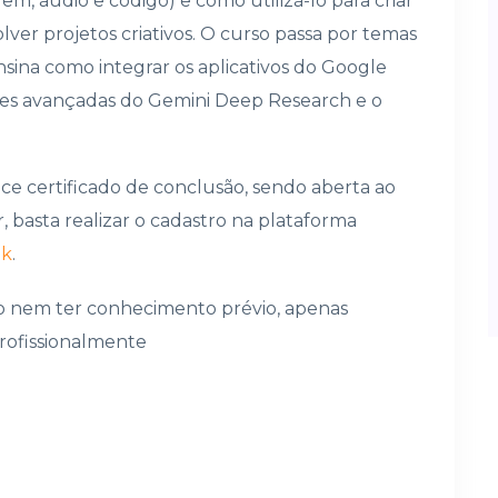
m, áudio e código) e como utilizá-lo para criar
ver projetos criativos. O curso passa por temas
nsina como integrar os aplicativos do Google
es avançadas do Gemini Deep Research e o
rece certificado de conclusão, sendo aberta ao
ar, basta realizar o cadastro na plataforma
nk
.
co nem ter conhecimento prévio, apenas
rofissionalmente