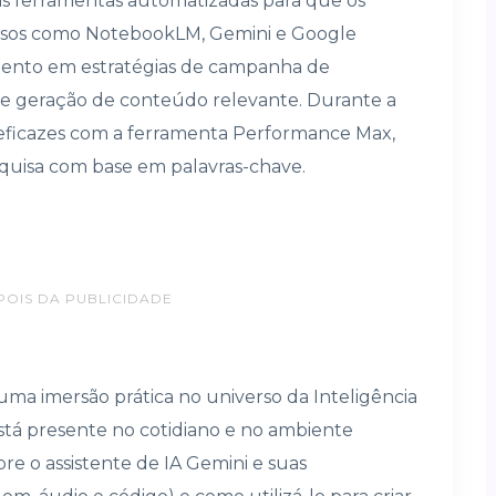
 as ferramentas automatizadas para que os
rsos como NotebookLM, Gemini e Google
imento em estratégias de campanha de
o e geração de conteúdo relevante. Durante a
 eficazes com a ferramenta Performance Max,
uisa com base em palavras-chave.
POIS DA PUBLICIDADE
uma imersão prática no universo da Inteligência
está presente no cotidiano e no ambiente
bre o assistente de IA Gemini e suas