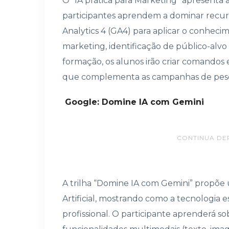
O “IA prática para Marketing” apresenta
participantes aprendem a dominar recu
Analytics 4 (GA4) para aplicar o conhec
marketing, identificação de público-alv
formação, os alunos irão criar comandos
que complementa as campanhas de pesq
Google: Domine IA com Gemini
CONTINUA DE
A trilha “Domine IA com Gemini” propõe 
Artificial, mostrando como a tecnologia 
profissional. O participante aprenderá so