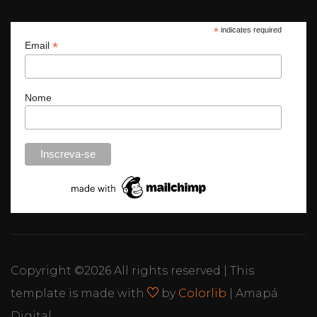
*
indicates required
*
Email
Nome
Copyright ©
2026 All rights reserved | This
template is made with
by
Colorlib
| Amapá
Digital