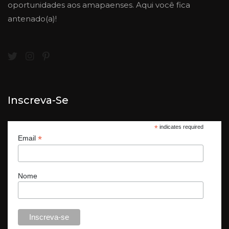
oportunidades aos amapaenses. Aqui você fica
antenado(a)!
Inscreva-Se
*
indicates required
*
Email
Nome