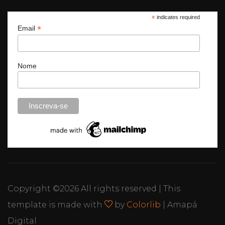
*
indicates required
*
Email
Nome
Copyright ©
2026 All rights reserved | This
template is made with
by
Colorlib
| Amapá
Digital