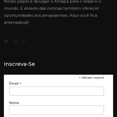
Nosso papel é divulgar o Amapá para o Brasil e o
mundo. E através das notícias também oferecer
oportunidades aos amapaenses. Aqui você fica
antenado(a)!
Inscreva-Se
*
indicates required
*
Email
Nome