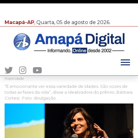
Macapá-AP
, Quarta, 05 de agosto de 2026.
Publicidade
“É emocionante ver essa variedade de idades. São vozes de
todas as fases da vida”, disse a idealizadora do prêmio, Bárbara
Cortesi . Foto: divulgação.