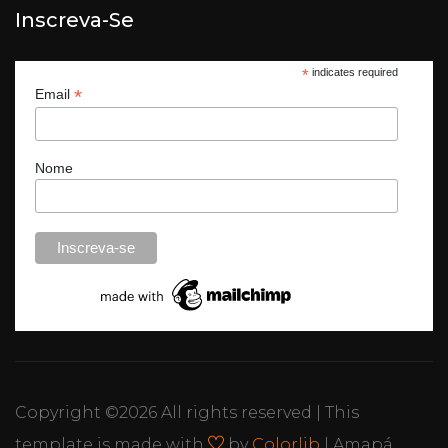
Inscreva-Se
*
indicates required
*
Email
Nome
Copyright ©
2026 All rights reserved | This
template is made with
by
Colorlib
| Amapá