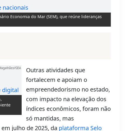
nário Economia do Mar (SEM), que reúne lideranças
Magalhães/GEA
Outras atividades que
fortalecem e apoiam o
empreendedorismo no estado,
com impacto na elevação dos
,
biente
índices econômicos, foram não
só mantidas, mas
 em julho de 2025, da
plataforma Selo