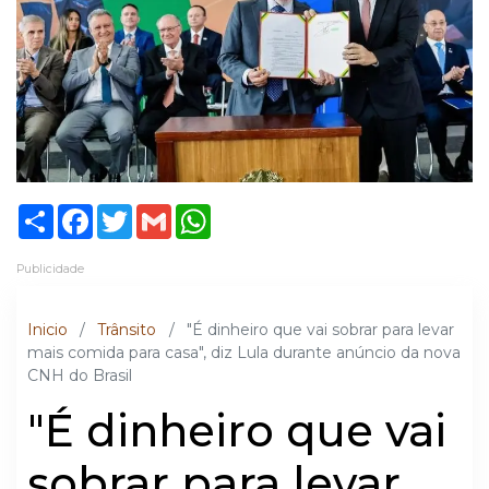
Share
Facebook
Twitter
Gmail
WhatsApp
Publicidade
Inicio
/
Trânsito
/
"É dinheiro que vai sobrar para levar
mais comida para casa", diz Lula durante anúncio da nova
CNH do Brasil
"É dinheiro que vai
sobrar para levar