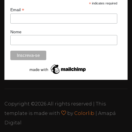
*
indicates required
*
Email
Nome
Copyright ©
2026 All rights reserved | This
template is made with
by
Colorlib
| Amapá
Digital