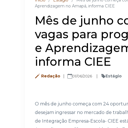
Inicio
/
Estágio
/
Mês de junho começa com
Aprendizagem no Amapá, informa CIEE
Mês de junho 
vagas para pro
e Aprendizage
informa CIEE
Redação
Estágio
01/06/2026
O mês de junho começa com 24 oportun
desejam ingressar no mercado de trabalh
de Integração Empresa-Escola- CIEE est