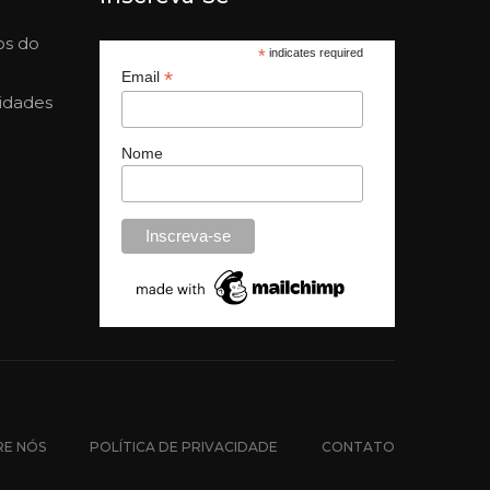
os do
*
indicates required
*
Email
nidades
Nome
RE NÓS
POLÍTICA DE PRIVACIDADE
CONTATO