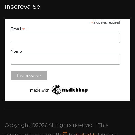
Inscreva-Se
*
indicates required
*
Email
Nome
Copyright ©
2026 All rights reserved | This
template is made with
by
Colorlib
| Amapá