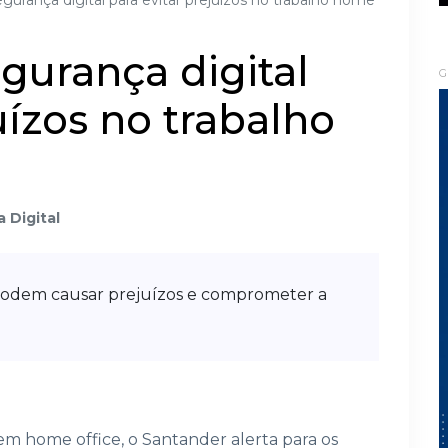
gurança digital para evitar prejuízos no trabalho home
egurança digital
G
uízos no trabalho
 Digital
podem causar prejuízos e comprometer a
em home office, o Santander alerta para os