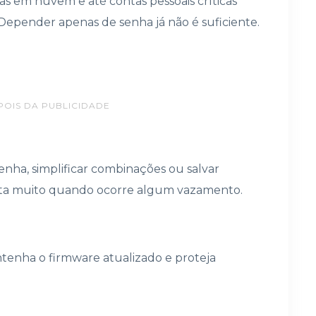
tas em nuvem e até contas pessoais críticas
Depender apenas de senha já não é suficiente.
POIS DA PUBLICIDADE
enha, simplificar combinações ou salvar
cilita muito quando ocorre algum vazamento.
tenha o firmware atualizado e proteja