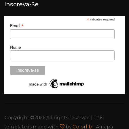
Inscreva-Se
*
indicates required
*
Email
Nome
Copyright ©
2026 All rights reserved | This
template is made with
by
Colorlib
| Amapá