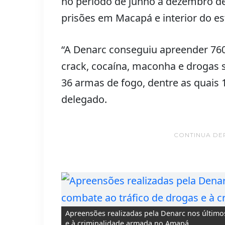
no período de junho a dezembro de
prisões em Macapá e interior do es
“A Denarc conseguiu apreender 760
crack, cocaína, maconha e drogas s
36 armas de fogo, dentre as quais 1
delegado.
CONTINUA DE
Apreensões realizadas pela Denarc nos último
e à criminalidade armada no Amapá