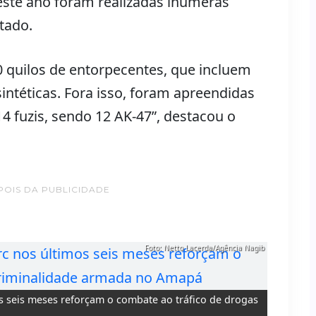
ste ano foram realizadas inúmeras
tado.
 quilos de entorpecentes, que incluem
intéticas. Fora isso, foram apreendidas
4 fuzis, sendo 12 AK-47”, destacou o
POIS DA PUBLICIDADE
Foto: Netto Lacerda/Agência Nagib
s seis meses reforçam o combate ao tráfico de drogas