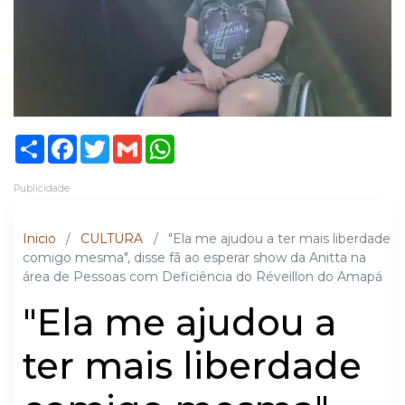
Share
Facebook
Twitter
Gmail
WhatsApp
Publicidade
Inicio
/
CULTURA
/
"Ela me ajudou a ter mais liberdade
comigo mesma", disse fã ao esperar show da Anitta na
área de Pessoas com Deficiência do Réveillon do Amapá
"Ela me ajudou a
ter mais liberdade