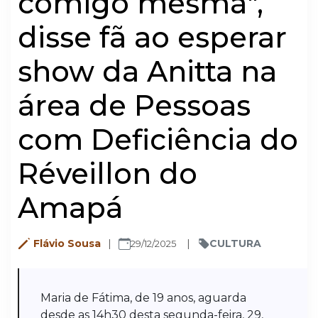
comigo mesma",
disse fã ao esperar
show da Anitta na
área de Pessoas
com Deficiência do
Réveillon do
Amapá
Flávio Sousa
CULTURA
29/12/2025
Maria de Fátima, de 19 anos, aguarda
desde as 14h30 desta segunda-feira, 29,