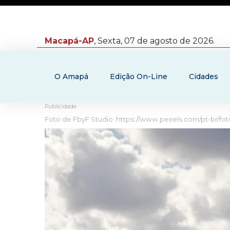
Macapá-AP
, Sexta, 07 de agosto de 2026.
O Amapá
Edição On-Line
Cidades
Publicidade
Foto de FbyF Studio: https://www.pexels.com/pt-br/fo