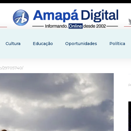
Cultura
Educação
Oportunidades
Política
to/29705740/
P