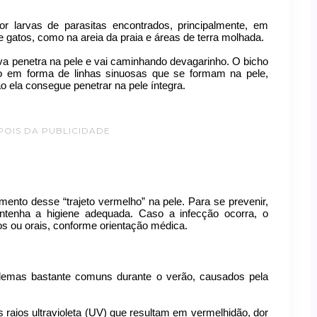
r larvas de parasitas encontrados, principalmente, em
 gatos, como na areia da praia e áreas de terra molhada.
va penetra na pele e vai caminhando devagarinho. O bicho
o em forma de linhas sinuosas que se formam na pele,
o ela consegue penetrar na pele íntegra.
POIS DA PUBLICIDADE
ento desse “trajeto vermelho” na pele. Para se prevenir,
ntenha a higiene adequada. Caso a infecção ocorra, o
s ou orais, conforme orientação médica.
blemas bastante comuns durante o verão, causados pela
raios ultravioleta (UV) que resultam em vermelhidão, dor