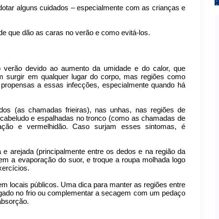
dotar alguns cuidados – especialmente com as crianças e
de que dão as caras no verão e como evitá-los.
 verão devido ao aumento da umidade e do calor, que
m surgir em qualquer lugar do corpo, mas regiões como
s propensas a essas infecções, especialmente quando há
s (as chamadas frieiras), nas unhas, nas regiões de
o cabeludo e espalhadas no tronco (como as chamadas de
ação e vermelhidão. Caso surjam esses sintomas, é
e arejada (principalmente entre os dedos e na região da
litem a evaporação do suor, e troque a roupa molhada logo
xercícios.
em locais públicos. Uma dica para manter as regiões entre
ligado no frio ou complementar a secagem com um pedaço
 absorção.