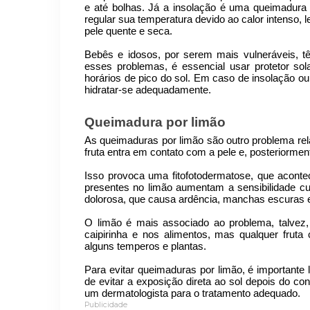
e até bolhas. Já a insolação é uma queimadura
regular sua temperatura devido ao calor intenso,
pele quente e seca.
Bebês e idosos, por serem mais vulneráveis, tê
esses problemas, é essencial usar protetor so
horários de pico do sol. Em caso de insolação o
hidratar-se adequadamente.
Queimadura por limão
As queimaduras por limão são outro problema r
fruta entra em contato com a pele e, posteriorme
Isso provoca uma fitofotodermatose, que acon
presentes no limão aumentam a sensibilidade cu
dolorosa, que causa ardência, manchas escuras e
O limão é mais associado ao problema, talvez
caipirinha e nos alimentos, mas qualquer fru
alguns temperos e plantas.
Para evitar queimaduras por limão, é importante
de evitar a exposição direta ao sol depois do co
um dermatologista para o tratamento adequado.
Publicidade