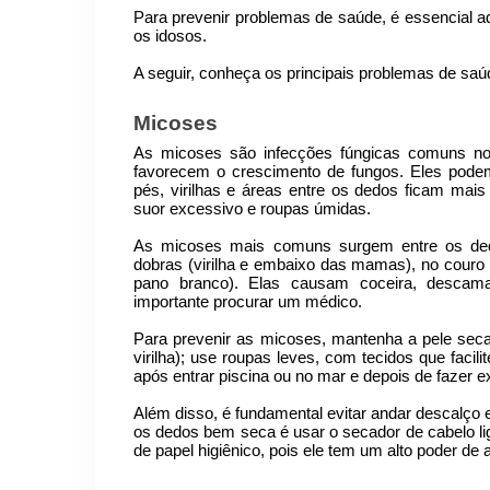
Para prevenir problemas de saúde, é essencial a
os idosos.
A seguir, conheça os principais problemas de saú
Micoses
As micoses são infecções fúngicas comuns no
favorecem o crescimento de fungos. Eles pode
pés, virilhas e áreas entre os dedos ficam mai
suor excessivo e roupas úmidas.
As micoses mais comuns surgem entre os dedo
dobras (virilha e embaixo das mamas), no cour
pano branco). Elas causam coceira, descam
importante procurar um médico.
Para prevenir as micoses, mantenha a pele seca 
virilha); use roupas leves, com tecidos que faci
após entrar piscina ou no mar e depois de fazer e
Além disso, é fundamental evitar andar descalço 
os dedos bem seca é usar o secador de cabelo 
de papel higiênico, pois ele tem um alto poder de