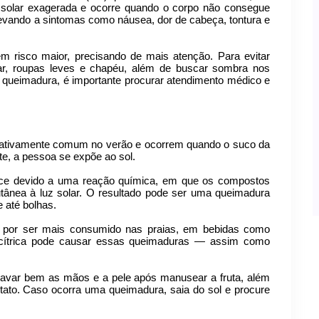
 solar exagerada e ocorre quando o corpo não consegue
 levando a sintomas como náusea, dor de cabeça, tontura e
m risco maior, precisando de mais atenção. Para evitar
lar, roupas leves e chapéu, além de buscar sombra nos
u queimadura, é importante procurar atendimento médico e
elativamente comum no verão e ocorrem quando o suco da
nte, a pessoa se expõe ao sol.
tece devido a uma reação química, em que os compostos
tânea à luz solar. O resultado pode ser uma queimadura
 até bolhas.
, por ser mais consumido nas praias, em bebidas como
ta cítrica pode causar essas queimaduras — assim como
 lavar bem as mãos e a pele após manusear a fruta, além
ntato. Caso ocorra uma queimadura, saia do sol e procure