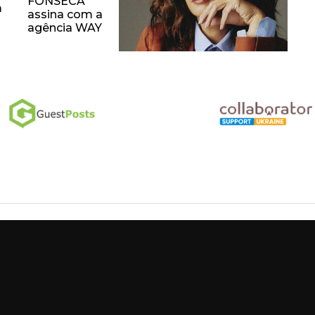
FONSECA
m
assina com a
agência WAY