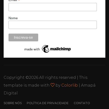
*
Nome
Copyright ©
2026 All rights reserved | This
template is made with
by
Colorlib
| Amapá
Digital
SOBRE NÓS
POLÍTICA DE PRIVACIDADE
CONTATO