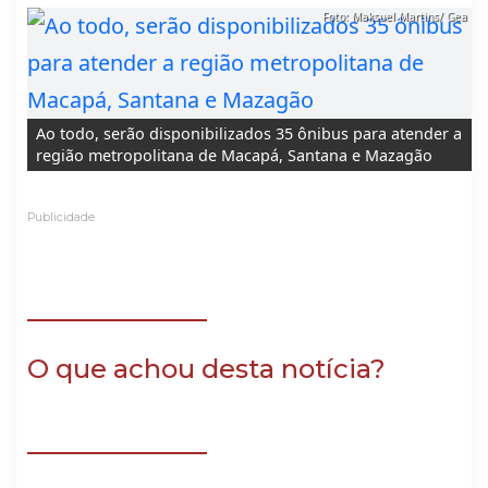
Foto: Maksuel Martins/ Gea
Foto: Maksue
Ao todo, serão disponibilizados 35 ônibus para atender a
região metropolitana de Macapá, Santana e Mazagão
Publicidade
O que achou desta notícia?