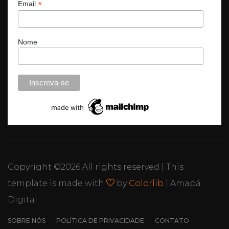
*
Email
Nome
Copyright ©
2026 All rights reserved | This
template is made with
by
Colorlib
| Amapá
Digital
SOBRE NÓS
POLÍTICA DE PRIVACIDADE
CONTATO