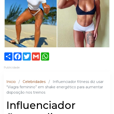
Share
Facebook
Twitter
Gmail
WhatsApp
Publicidade
Inicio
/
Celebridades
/
Influenciador fitness diz usar
“Viagra feminino” em shake energético para aumentar
disposição nos treinos
Influenciador