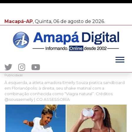
Macapá-AP
, Quinta, 06 de agosto de 2026.
Publicidade
À esquerda, a atleta amadora Emelly Souza pratica sandboard
em Florianópolis; à direita, seu shake matinal com a
combinação conhecida como “Viagra natural”. Créditos:
@sousaemelly | CO ASSESSORIA