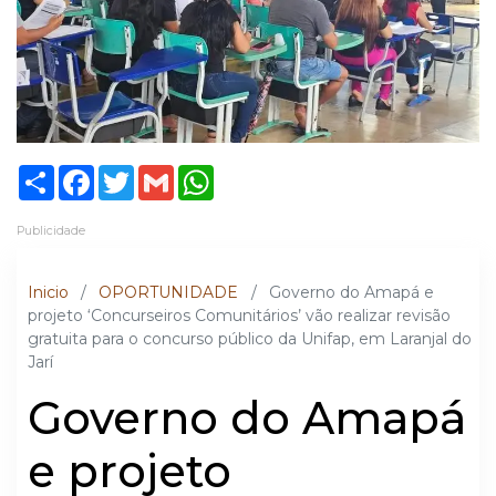
Share
Facebook
Twitter
Gmail
WhatsApp
Publicidade
Inicio
/
OPORTUNIDADE
/
Governo do Amapá e
projeto ‘Concurseiros Comunitários’ vão realizar revisão
gratuita para o concurso público da Unifap, em Laranjal do
Jarí
Governo do Amapá
e projeto