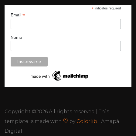
*
indicates required
*
Email
Nome
Copyright ©
2026 All rights reserved | This
template is made with
by
Colorlib
| Amapá
Digital