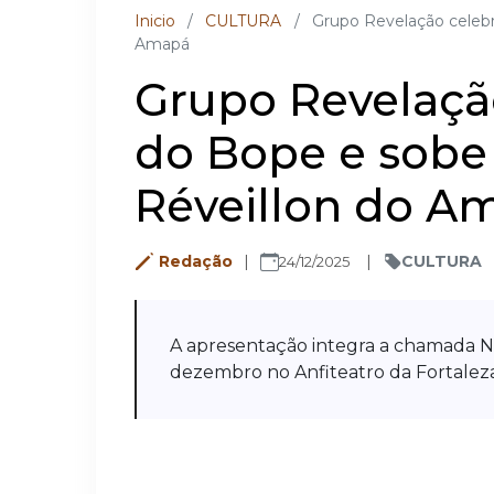
Inicio
/
CULTURA
/
Grupo Revelação celebr
Amapá
Grupo Revelação
do Bope e sobe
Réveillon do A
Redação
CULTURA
24/12/2025
A apresentação integra a chamada N
dezembro no Anfiteatro da Fortalez