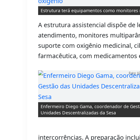
Estrutura terá equipamentos como monitores m
A estrutura assistencial dispõe de 
atendimento, monitores multiparâm
suporte com oxigênio medicinal, cil
farmacêutica, com medicamentos 
Foto: J
Enfermeiro Diego Gama, coordenador de Gest
Unidades Descentralizadas da Sesa
intercorrências. A preparação inc