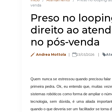
Inicio
/
Atendimento
/
Preso no looping do
venda
Preso no loopin
direito ao ate
no pós-venda
Andrea Mottola
At
23/03/2026
Quem nunca se estressou quando precisou fala
primeira pedra. Ok, eu entendo que, muitas veze
sistemas robóticos como forma de ampliar o núme
tecnologia, sem dúvida, é uma aliada importa
quando o que deveria ser um facilitador se torna di