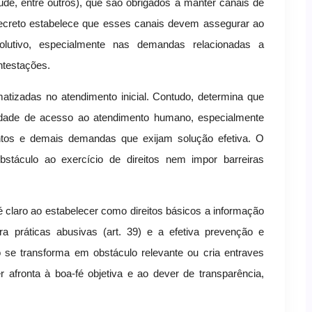
úde, entre outros), que são obrigados a manter canais de
decreto estabelece que esses canais devem assegurar ao
esolutivo, especialmente nas demandas relacionadas a
ntestações.
atizadas no atendimento inicial. Contudo, determina que
idade de acesso ao atendimento humano, especialmente
ntos e demais demandas que exijam solução efetiva. O
bstáculo ao exercício de direitos nem impor barreiras
claro ao estabelecer como direitos básicos a informação
tra práticas abusivas (art. 39) e a efetiva prevenção e
 se transforma em obstáculo relevante ou cria entraves
 afronta à boa-fé objetiva e ao dever de transparência,