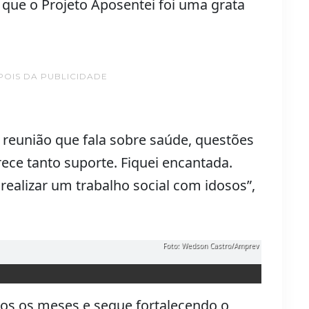
 que o Projeto Aposentei foi uma grata
POIS DA PUBLICIDADE
 reunião que fala sobre saúde, questões
rece tanto suporte. Fiquei encantada.
ealizar um trabalho social com idosos”,
Foto: Wedson Castro/Amprev
dos os meses e segue fortalecendo o