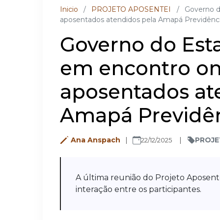
Inicio
/
PROJETO APOSENTEI
/
Governo d
aposentados atendidos pela Amapá Previdên
Governo do Est
em encontro on-
aposentados at
Amapá Previdê
Ana Anspach
PROJE
22/12/2025
A última reunião do Projeto Aposent
interação entre os participantes.