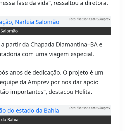
ssa fase da vida”, ressaltou a diretora.
Foto: Wedson Castro/Amprev
ia Salomão
o a partir da Chapada Diamantina–BA e
ntadoria com uma viagem especial.
pós anos de dedicação. O projeto é um
à equipe da Amprev por nos dar apoio
ão importantes”, destacou Helita.
Foto: Wedson Castro/Amprev
o da Bahia