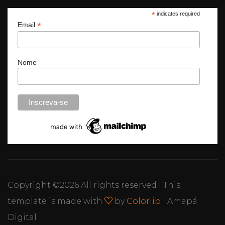
*
indicates required
*
Email
Nome
Copyright ©
2026 All rights reserved | This
template is made with
by
Colorlib
| Amapá
Digital