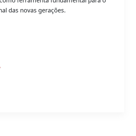
ra como ferramenta fundamental para o
nal das novas gerações.
?