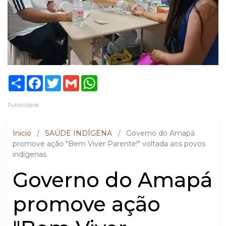
Share
Facebook
Twitter
Gmail
WhatsApp
Publicidade
Inicio
/
SAÚDE INDÍGENA
/
Governo do Amapá
promove ação "Bem Viver Parente!" voltada aos povos
indígenas
Governo do Amapá
promove ação