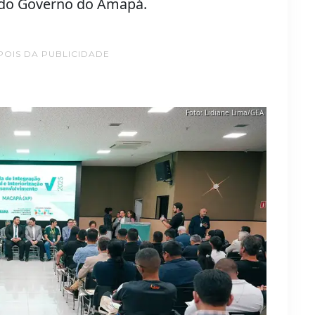
s do Governo do Amapá.
POIS DA PUBLICIDADE
Foto: Lidiane Lima/GEA