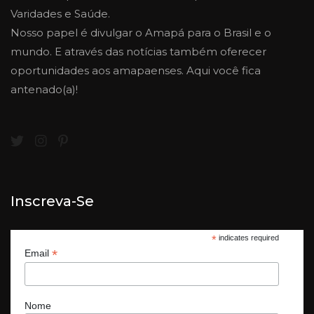
Varidades e Saúde.
Nosso papel é divulgar o Amapá para o Brasil e o
mundo. E através das notícias também oferecer
oportunidades aos amapaenses. Aqui você fica
antenado(a)!
Inscreva-Se
*
indicates required
*
Email
Nome