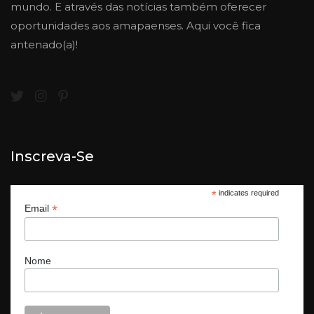
mundo. E através das notícias também oferecer
oportunidades aos amapaenses. Aqui você fica
antenado(a)!
Inscreva-Se
*
indicates required
*
Email
Nome