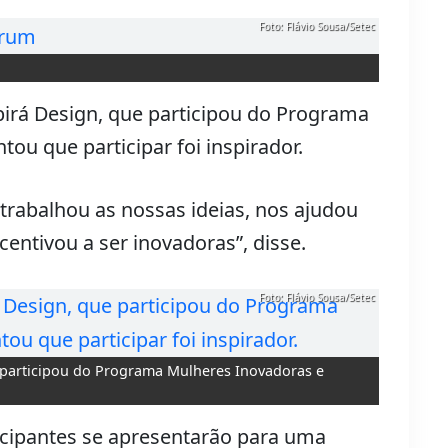
Foto: Flávio Sousa/Setec
birá Design, que participou do Programa
ou que participar foi inspirador.
 trabalhou as nossas ideias, nos ajudou
entivou a ser inovadoras”, disse.
Foto: Flávio Sousa/Setec
 participou do Programa Mulheres Inovadoras e
ticipantes se apresentarão para uma