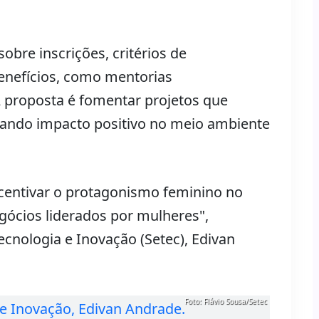
obre inscrições, critérios de
benefícios, como mentorias
 A proposta é fomentar projetos que
erando impacto positivo no meio ambiente
centivar o protagonismo feminino no
ócios liderados por mulheres",
Tecnologia e Inovação (Setec), Edivan
Foto: Flávio Sousa/Setec