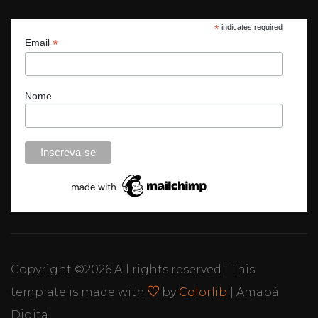
*
indicates required
*
Email
Nome
Copyright ©
2026 All rights reserved | This
template is made with
by
Colorlib
| Amapá
Digital