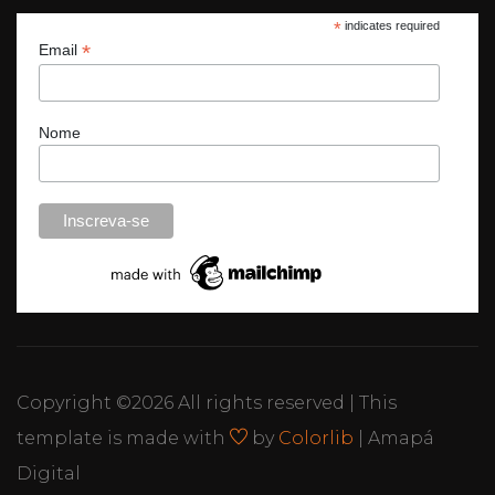
*
indicates required
*
Email
Nome
Copyright ©
2026 All rights reserved | This
template is made with
by
Colorlib
| Amapá
Digital