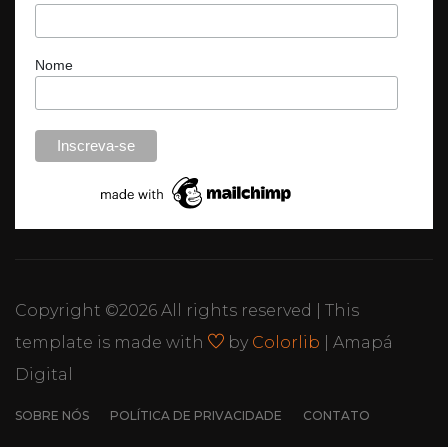
Nome
Copyright ©
2026 All rights reserved | This
template is made with
by
Colorlib
| Amapá
Digital
SOBRE NÓS
POLÍTICA DE PRIVACIDADE
CONTATO