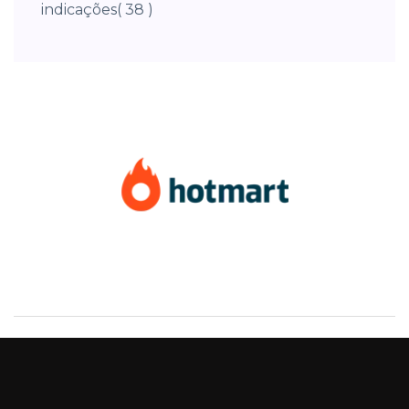
indicações
( 38 )