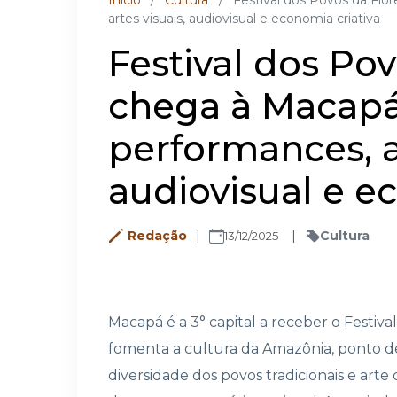
Inicio
/
Cultura
/
Festival dos Povos da Fl
artes visuais, audiovisual e economia criativa
Festival dos Pov
chega à Macapá
performances, ar
audiovisual e e
Redação
Cultura
13/12/2025
Macapá é a 3° capital a receber o Festival
fomenta a cultura da Amazônia, ponto de
diversidade dos povos tradicionais e a