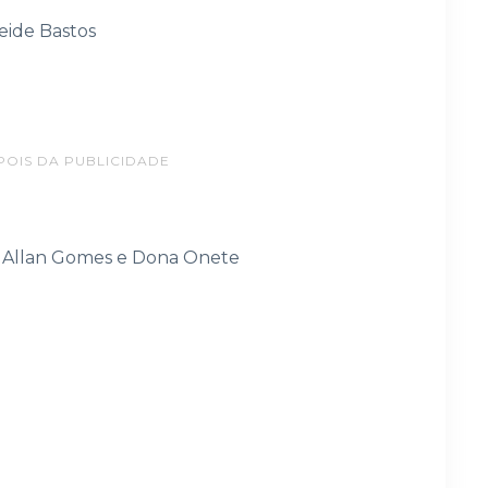
eide Bastos
POIS DA PUBLICIDADE
m Allan Gomes e Dona Onete