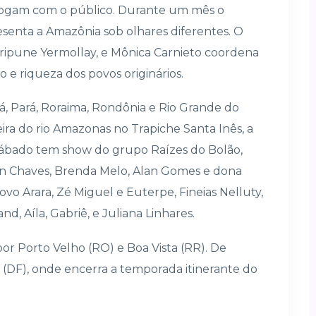
alogam com o público. Durante um mês o
esenta a Amazônia sob olhares diferentes. O
ripune Yermollay, e Mônica Carnieto coordena
 e riqueza dos povos originários.
pá, Pará, Roraima, Rondônia e Rio Grande do
ira do rio Amazonas no Trapiche Santa Inês, a
ábado tem show do grupo Raízes do Bolão,
lson Chaves, Brenda Melo, Alan Gomes e dona
o Arara, Zé Miguel e Euterpe, Fineias Nelluty,
nd, Aíla, Gabriê, e Juliana Linhares.
por Porto Velho (RO) e Boa Vista (RR). De
 (DF), onde encerra a temporada itinerante do