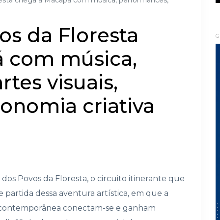
oresta chega à Macapá com música, performances,
os da Floresta
G
 com música,
tes visuais,
conomia criativa
 dos Povos da Floresta, o circuito itinerante que
 partida dessa aventura artística, em que a
rte contemporânea conectam-se e ganham