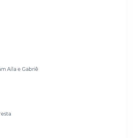
am Aíla e Gabriê
resta