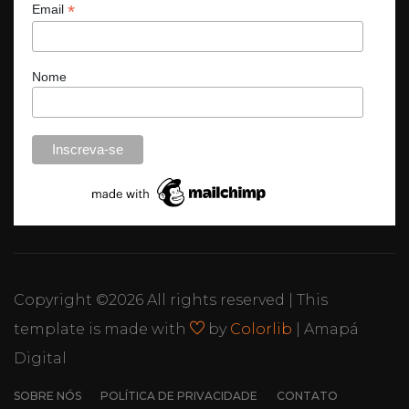
*
Email
Nome
Copyright ©
2026 All rights reserved | This
template is made with
by
Colorlib
| Amapá
Digital
SOBRE NÓS
POLÍTICA DE PRIVACIDADE
CONTATO