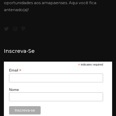
oportunidades aos amapaenses. Aqui você fica
antenado(a)!
Inscreva-Se
*
indicates required
*
Email
Nome