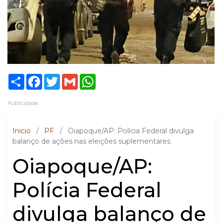
Share
Facebook
Twitter
Gmail
WhatsApp
Publicidade
Inicio
/
PF
/
Oiapoque/AP: Polícia Federal divulga
balanço de ações nas eleições suplementares
Oiapoque/AP:
Polícia Federal
divulga balanço de