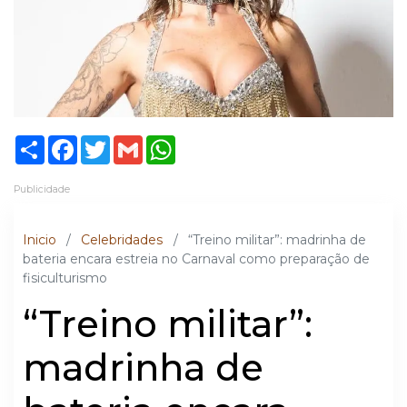
Share
Facebook
Twitter
Gmail
WhatsApp
Publicidade
Inicio
/
Celebridades
/
“Treino militar”: madrinha de
bateria encara estreia no Carnaval como preparação de
fisiculturismo
“Treino militar”:
madrinha de