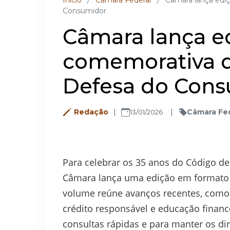
Inicio
/
Câmara Federal
/
Câmara lança edi
Consumidor
Câmara lança e
comemorativa 
Defesa do Con
Redação
Câmara Fe
13/01/2026
Para celebrar os 35 anos do Código d
Câmara lança uma edição em formato d
volume reúne avanços recentes, como
crédito responsável e educação finance
consultas rápidas e para manter os di