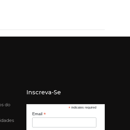
Inscreva-Se
os do
*
indicates required
*
Email
nidades