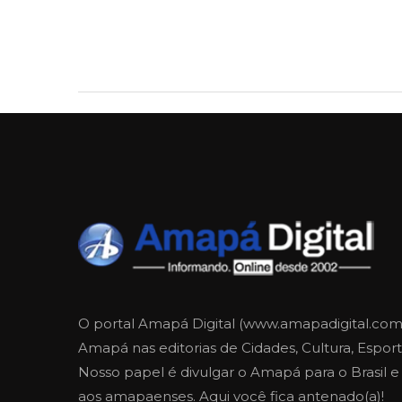
O portal Amapá Digital (www.amapadigital.com
Amapá nas editorias de Cidades, Cultura, Esporte
Nosso papel é divulgar o Amapá para o Brasil 
aos amapaenses. Aqui você fica antenado(a)!