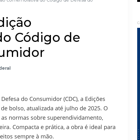
ção comemorativa do Código de Defesa do
dição
G
do Código de
sumidor
deral
e Defesa do Consumidor (CDC), a Edições
e bolso, atualizada até julho de 2025. O
 as normas sobre superendividamento,
ira. Compacta e prática, a obra é ideal para
reitos sempre à mão.