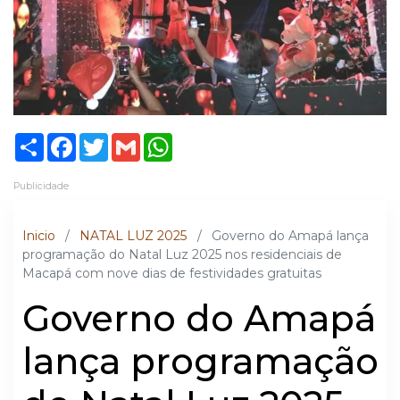
Share
Facebook
Twitter
Gmail
WhatsApp
Publicidade
Inicio
/
NATAL LUZ 2025
/
Governo do Amapá lança
programação do Natal Luz 2025 nos residenciais de
Macapá com nove dias de festividades gratuitas
Governo do Amapá
lança programação