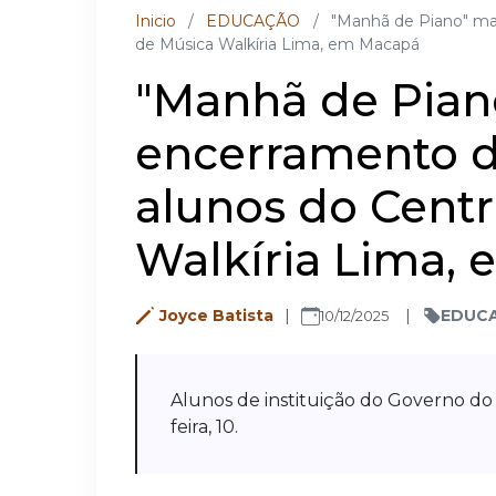
Inicio
/
EDUCAÇÃO
/
"Manhã de Piano" ma
de Música Walkíria Lima, em Macapá
"Manhã de Pian
encerramento d
alunos do Cent
Walkíria Lima,
Joyce Batista
EDUC
10/12/2025
Alunos de instituição do Governo d
feira, 10.