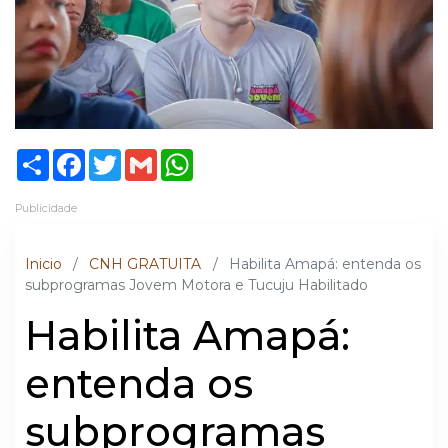
Share
Facebook
Twitter
Gmail
WhatsApp
Publicidade
Inicio
/
CNH GRATUITA
/
Habilita Amapá: entenda os
subprogramas Jovem Motora e Tucuju Habilitado
Habilita Amapá:
entenda os
subprogramas